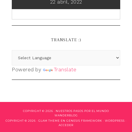
22 abril, 2022
TRANSLATE :)
Powered by
Translate
COPYRIGHT © 2026 ·
NUESTROS PASOS POR EL MUNDO
WANDERBLOG
COPYRIGHT © 2026 ·
GLAM THEME
EN
GENESIS FRAMEWORK
·
WORDPRESS
·
ACCEDER