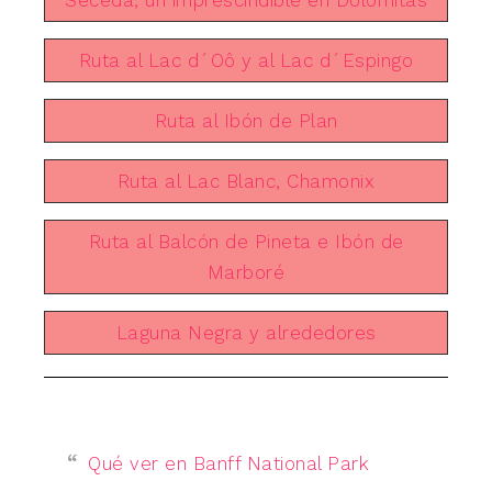
Ruta al Lac d´Oô y al Lac d´Espingo
Ruta al Ibón de Plan
Ruta al Lac Blanc, Chamonix
Ruta al Balcón de Pineta e Ibón de
Marboré
Laguna Negra y alrededores
Qué ver en Banff National Park