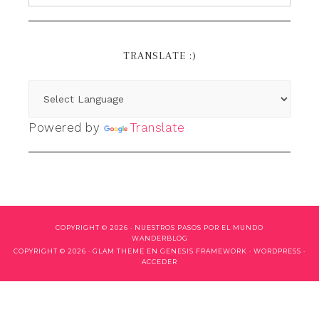
TRANSLATE :)
Powered by
Translate
COPYRIGHT © 2026 ·
NUESTROS PASOS POR EL MUNDO
WANDERBLOG
COPYRIGHT © 2026 ·
GLAM THEME
EN
GENESIS FRAMEWORK
·
WORDPRESS
·
ACCEDER