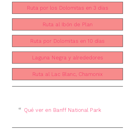
Ruta por los Dolomitas en 3 días
Ruta al Ibón de Plan
Ruta por Dolomitas en 10 días
Laguna Negra y alrededores
Ruta al Lac Blanc, Chamonix
Qué ver en Banff National Park