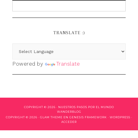
TRANSLATE :)
Powered by
Translate
COPYRIGHT © 2026 ·
NUESTROS PASOS POR EL MUNDO
WANDERBLOG
COPYRIGHT © 2026 ·
GLAM THEME
EN
GENESIS FRAMEWORK
·
WORDPRESS
·
ACCEDER