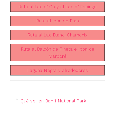
Ruta al Lac d´Oô y al Lac d´Espingo
Ruta al Ibón de Plan
Ruta al Lac Blanc, Chamonix
Ruta al Balcón de Pineta e Ibón de
Marboré
Laguna Negra y alrededores
Qué ver en Banff National Park