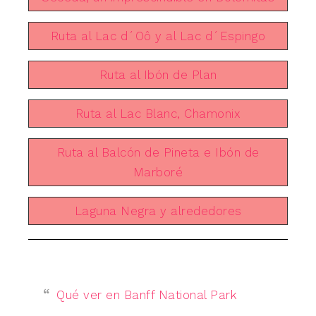
Ruta al Lac d´Oô y al Lac d´Espingo
Ruta al Ibón de Plan
Ruta al Lac Blanc, Chamonix
Ruta al Balcón de Pineta e Ibón de
Marboré
Laguna Negra y alrededores
Qué ver en Banff National Park