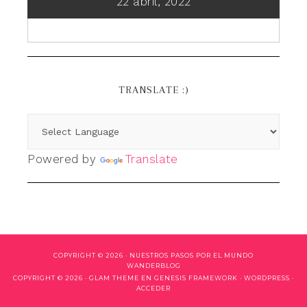
22 abril, 2022
TRANSLATE :)
Powered by
Translate
COPYRIGHT © 2026 ·
NUESTROS PASOS POR EL MUNDO
WANDERBLOG
COPYRIGHT © 2026 ·
GLAM THEME
EN
GENESIS FRAMEWORK
·
WORDPRESS
·
ACCEDER