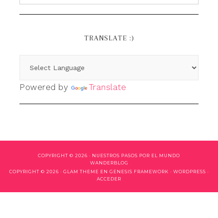
TRANSLATE :)
Powered by
Translate
COPYRIGHT © 2026 ·
NUESTROS PASOS POR EL MUNDO
WANDERBLOG
COPYRIGHT © 2026 ·
GLAM THEME
EN
GENESIS FRAMEWORK
·
WORDPRESS
·
ACCEDER