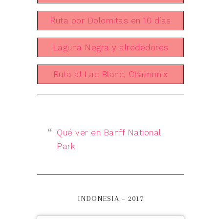
Ruta por Dolomitas en 10 días
Laguna Negra y alrededores
Ruta al Lac Blanc, Chamonix
Qué ver en Banff National
Park
INDONESIA – 2017