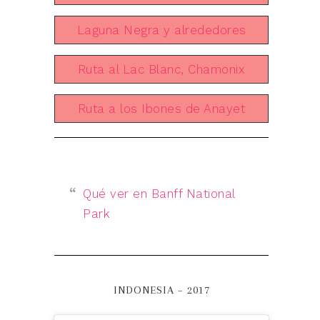
Laguna Negra y alrededores
Ruta al Lac Blanc, Chamonix
Ruta a los Ibones de Anayet
Qué ver en Banff National
Park
INDONESIA – 2017