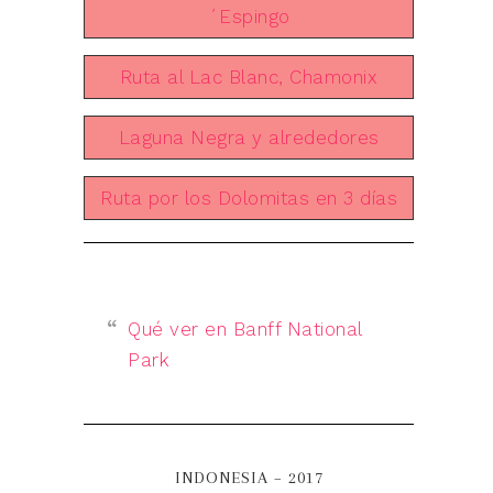
´Espingo
Ruta al Lac Blanc, Chamonix
Laguna Negra y alrededores
Ruta por los Dolomitas en 3 días
Qué ver en Banff National
Park
INDONESIA – 2017