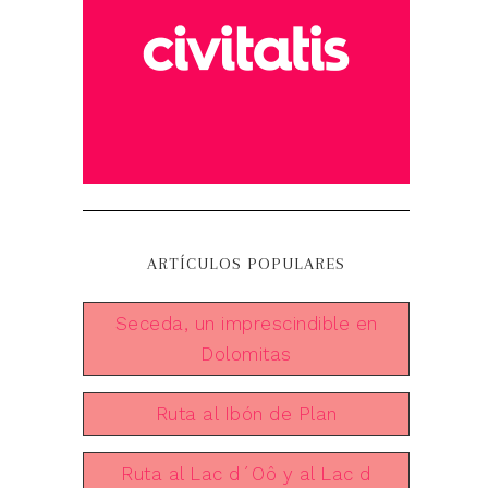
ARTÍCULOS POPULARES
Seceda, un imprescindible en
Dolomitas
Ruta al Ibón de Plan
Ruta al Lac d´Oô y al Lac d