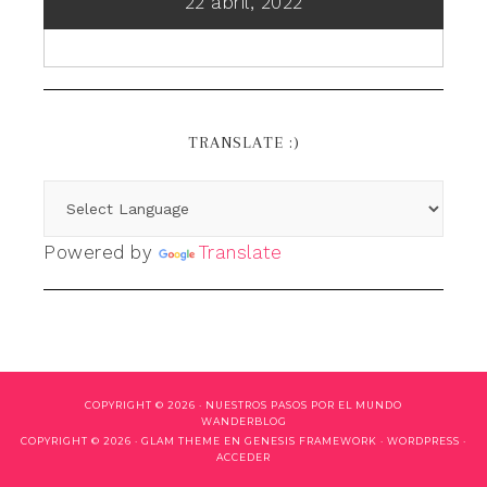
22 abril, 2022
TRANSLATE :)
Powered by
Translate
COPYRIGHT © 2026 ·
NUESTROS PASOS POR EL MUNDO
WANDERBLOG
COPYRIGHT © 2026 ·
GLAM THEME
EN
GENESIS FRAMEWORK
·
WORDPRESS
·
ACCEDER