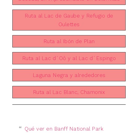
Ruta al Lac de Gaube y Refugio de
Oulettes
Ruta al Ibón de Plan
Ruta al Lac d´Oô y al Lac d´Espingo
Laguna Negra y alrededores
Ruta al Lac Blanc, Chamonix
Qué ver en Banff National Park