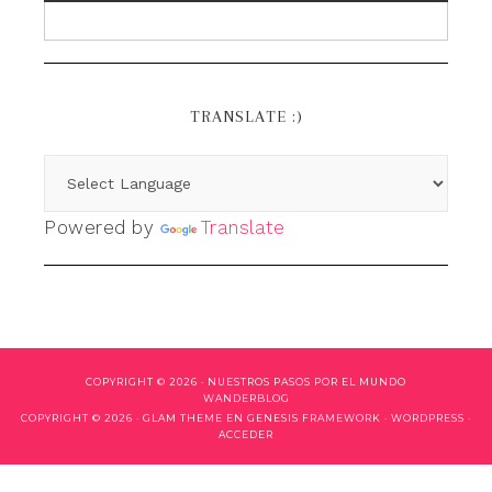
TRANSLATE :)
Powered by
Translate
COPYRIGHT © 2026 ·
NUESTROS PASOS POR EL MUNDO
WANDERBLOG
COPYRIGHT © 2026 ·
GLAM THEME
EN
GENESIS FRAMEWORK
·
WORDPRESS
·
ACCEDER