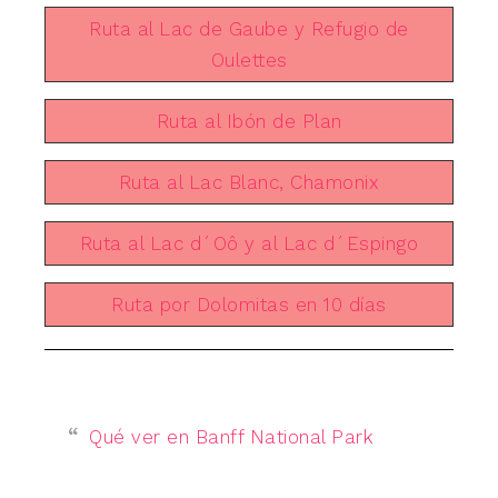
Ruta al Lac de Gaube y Refugio de
Oulettes
Ruta al Ibón de Plan
Ruta al Lac Blanc, Chamonix
Ruta al Lac d´Oô y al Lac d´Espingo
Ruta por Dolomitas en 10 días
Qué ver en Banff National Park