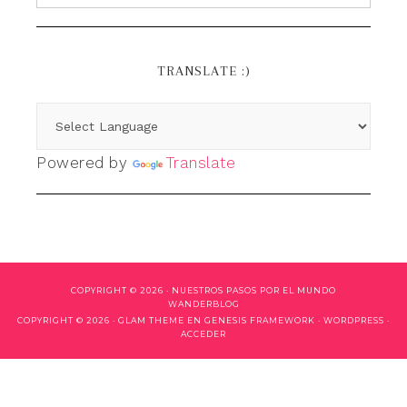
TRANSLATE :)
Powered by
Translate
COPYRIGHT © 2026 ·
NUESTROS PASOS POR EL MUNDO
WANDERBLOG
COPYRIGHT © 2026 ·
GLAM THEME
EN
GENESIS FRAMEWORK
·
WORDPRESS
·
ACCEDER