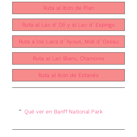
Ruta al Ibón de Plan
Ruta al Lac d´Oô y al Lac d´Espingo
Ruta a los Lacs d´Ayous, Midi d´Ossau
Ruta al Lac Blanc, Chamonix
Ruta al Ibón de Estanés
Qué ver en Banff National Park