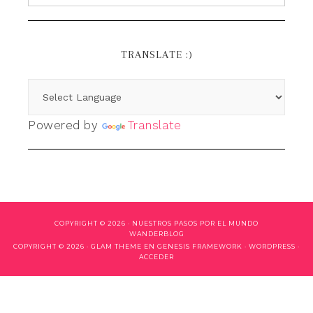
TRANSLATE :)
Powered by
Translate
COPYRIGHT © 2026 ·
NUESTROS PASOS POR EL MUNDO
WANDERBLOG
COPYRIGHT © 2026 ·
GLAM THEME
EN
GENESIS FRAMEWORK
·
WORDPRESS
·
ACCEDER