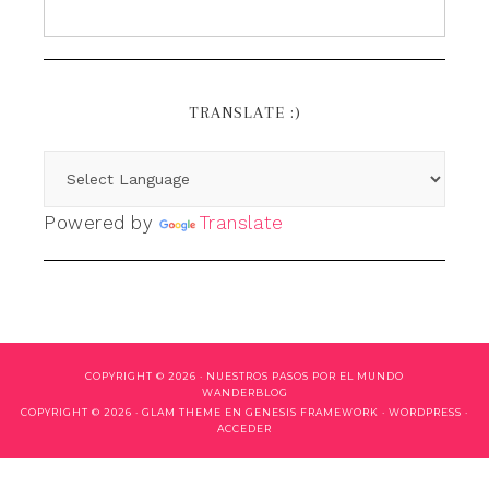
TRANSLATE :)
Powered by
Translate
COPYRIGHT © 2026 ·
NUESTROS PASOS POR EL MUNDO
WANDERBLOG
COPYRIGHT © 2026 ·
GLAM THEME
EN
GENESIS FRAMEWORK
·
WORDPRESS
·
ACCEDER