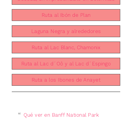
Ruta al Ibón de Plan
Laguna Negra y alrededores
Ruta al Lac Blanc, Chamonix
Ruta al Lac d´Oô y al Lac d´Espingo
Ruta a los Ibones de Anayet
Qué ver en Banff National Park