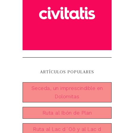
ARTÍCULOS POPULARES
Seceda, un imprescindible en
Dolomitas
Ruta al Ibón de Plan
Ruta al Lac d´Oô y al Lac d