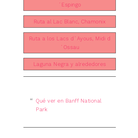
´Espingo
Ruta al Lac Blanc, Chamonix
Ruta a los Lacs d´Ayous, Midi d
´Ossau
Laguna Negra y alrededores
Qué ver en Banff National
Park