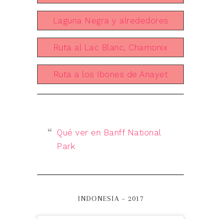
Laguna Negra y alrededores
Ruta al Lac Blanc, Chamonix
Ruta a los Ibones de Anayet
Qué ver en Banff National
Park
INDONESIA – 2017