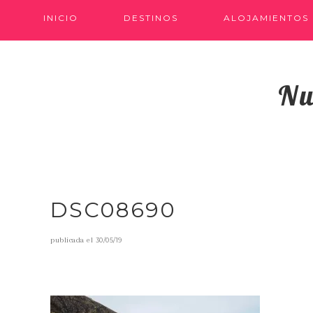
INICIO
DESTINOS
ALOJAMIENTOS
Nu
DSC08690
publicada el
30/05/19