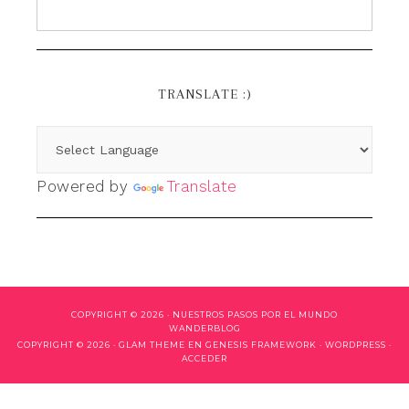
TRANSLATE :)
Powered by
Translate
COPYRIGHT © 2026 ·
NUESTROS PASOS POR EL MUNDO
WANDERBLOG
COPYRIGHT © 2026 ·
GLAM THEME
EN
GENESIS FRAMEWORK
·
WORDPRESS
·
ACCEDER