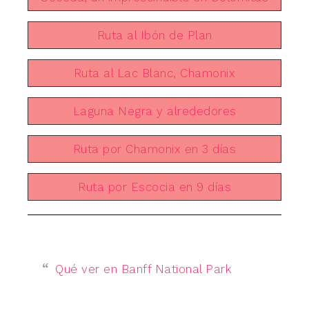
Ruta al Ibón de Plan
Ruta al Lac Blanc, Chamonix
Laguna Negra y alrededores
Ruta por Chamonix en 3 días
Ruta por Escocia en 9 días
Qué ver en Banff National Park