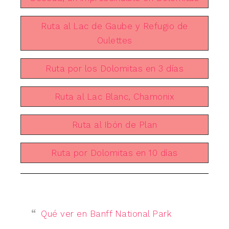
Ruta al Lac de Gaube y Refugio de
Oulettes
Ruta por los Dolomitas en 3 días
Ruta al Lac Blanc, Chamonix
Ruta al Ibón de Plan
Ruta por Dolomitas en 10 días
Qué ver en Banff National Park