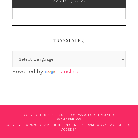
22 abril, 2022
TRANSLATE :)
Powered by
Translate
COPYRIGHT © 2026 ·
NUESTROS PASOS POR EL MUNDO
WANDERBLOG
COPYRIGHT © 2026 ·
GLAM THEME
EN
GENESIS FRAMEWORK
·
WORDPRESS
·
ACCEDER