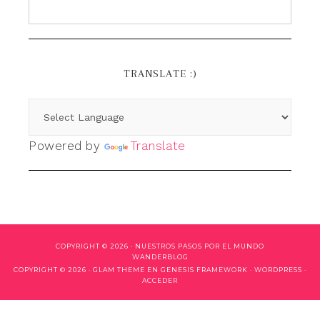
TRANSLATE :)
Powered by
Translate
COPYRIGHT © 2026 ·
NUESTROS PASOS POR EL MUNDO
WANDERBLOG
COPYRIGHT © 2026 ·
GLAM THEME
EN
GENESIS FRAMEWORK
·
WORDPRESS
·
ACCEDER