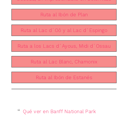
Ruta al Ibón de Plan
Ruta al Lac d´Oô y al Lac d´Espingo
Ruta a los Lacs d´Ayous, Midi d´Ossau
Ruta al Lac Blanc, Chamonix
Ruta al Ibón de Estanés
Qué ver en Banff National Park