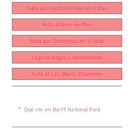
Ruta por los Dolomitas en 3 días
Ruta al Ibón de Plan
Ruta por Dolomitas en 10 días
Laguna Negra y alrededores
Ruta al Lac Blanc, Chamonix
Qué ver en Banff National Park