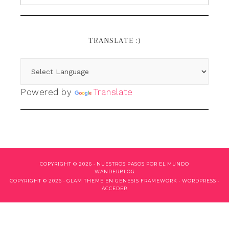
TRANSLATE :)
Powered by
Translate
COPYRIGHT © 2026 ·
NUESTROS PASOS POR EL MUNDO
WANDERBLOG
COPYRIGHT © 2026 ·
GLAM THEME
EN
GENESIS FRAMEWORK
·
WORDPRESS
·
ACCEDER