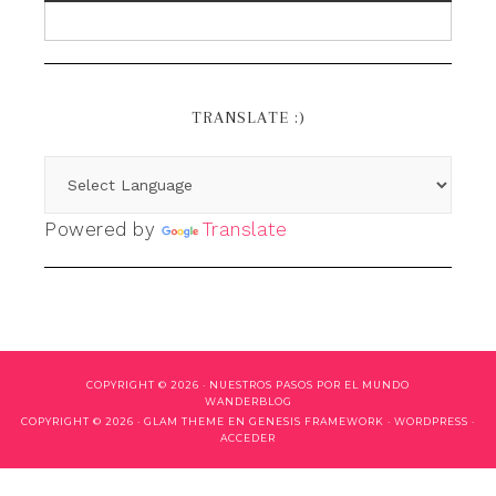
TRANSLATE :)
Powered by
Translate
COPYRIGHT © 2026 ·
NUESTROS PASOS POR EL MUNDO
WANDERBLOG
COPYRIGHT © 2026 ·
GLAM THEME
EN
GENESIS FRAMEWORK
·
WORDPRESS
·
ACCEDER