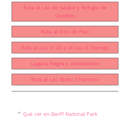
Ruta al Lac de Gaube y Refugio de
Oulettes
Ruta al Ibón de Plan
Ruta al Lac d´Oô y al Lac d´Espingo
Laguna Negra y alrededores
Ruta al Lac Blanc, Chamonix
Qué ver en Banff National Park