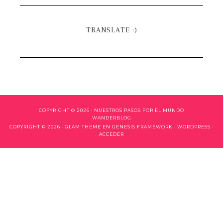
TRANSLATE :)
COPYRIGHT © 2026 ·
NUESTROS PASOS POR EL MUNDO
WANDERBLOG
COPYRIGHT © 2026 ·
GLAM THEME
EN
GENESIS FRAMEWORK
·
WORDPRESS
·
ACCEDER