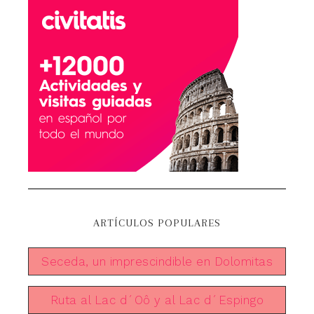
ARTÍCULOS POPULARES
Seceda, un imprescindible en Dolomitas
Ruta al Lac d´Oô y al Lac d´Espingo