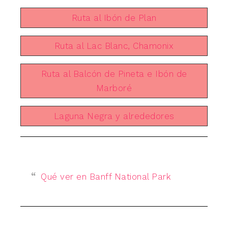
Ruta al Ibón de Plan
Ruta al Lac Blanc, Chamonix
Ruta al Balcón de Pineta e Ibón de
Marboré
Laguna Negra y alrededores
Qué ver en Banff National Park