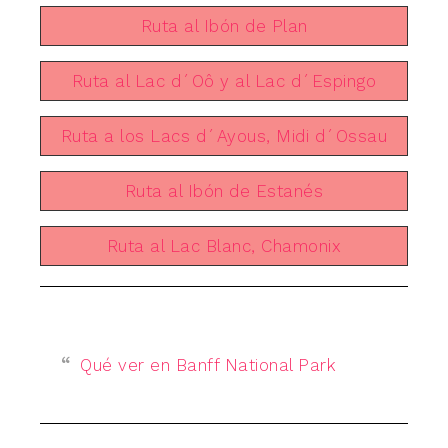
Ruta al Ibón de Plan
Ruta al Lac d´Oô y al Lac d´Espingo
Ruta a los Lacs d´Ayous, Midi d´Ossau
Ruta al Ibón de Estanés
Ruta al Lac Blanc, Chamonix
Qué ver en Banff National Park