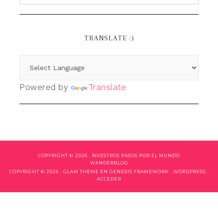
TRANSLATE :)
Powered by
Translate
COPYRIGHT © 2026 ·
NUESTROS PASOS POR EL MUNDO
WANDERBLOG
COPYRIGHT © 2026 ·
GLAM THEME
EN
GENESIS FRAMEWORK
·
WORDPRESS
·
ACCEDER