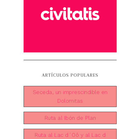
ARTÍCULOS POPULARES
Seceda, un imprescindible en
Dolomitas
Ruta al Ibón de Plan
Ruta al Lac d´Oô y al Lac d