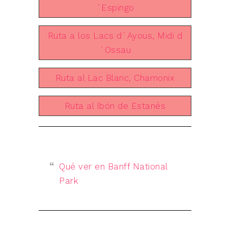
´Espingo
Ruta a los Lacs d´Ayous, Midi d
´Ossau
Ruta al Lac Blanc, Chamonix
Ruta al Ibón de Estanés
Qué ver en Banff National
Park