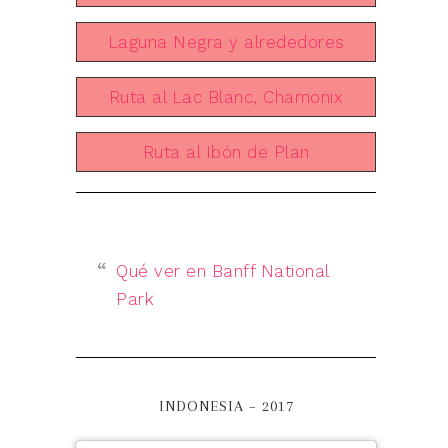
Laguna Negra y alrededores
Ruta al Lac Blanc, Chamonix
Ruta al Ibón de Plan
Qué ver en Banff National
Park
INDONESIA – 2017