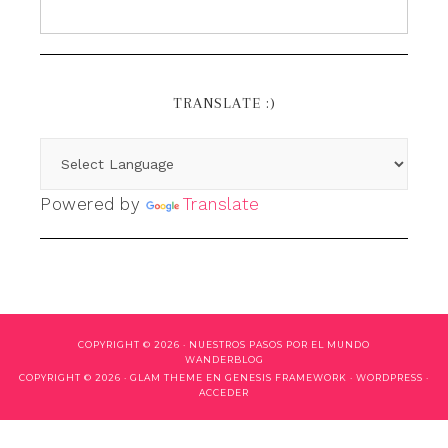
TRANSLATE :)
Powered by
Translate
COPYRIGHT © 2026 ·
NUESTROS PASOS POR EL MUNDO
WANDERBLOG
COPYRIGHT © 2026 ·
GLAM THEME
EN
GENESIS FRAMEWORK
·
WORDPRESS
·
ACCEDER