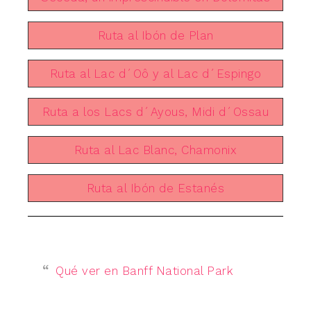
Ruta al Ibón de Plan
Ruta al Lac d´Oô y al Lac d´Espingo
Ruta a los Lacs d´Ayous, Midi d´Ossau
Ruta al Lac Blanc, Chamonix
Ruta al Ibón de Estanés
Qué ver en Banff National Park