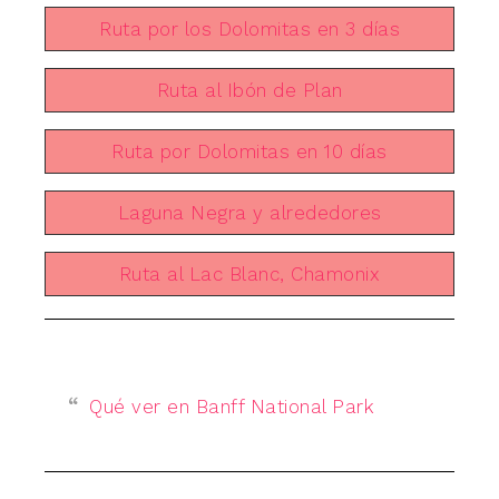
Ruta por los Dolomitas en 3 días
Ruta al Ibón de Plan
Ruta por Dolomitas en 10 días
Laguna Negra y alrededores
Ruta al Lac Blanc, Chamonix
Qué ver en Banff National Park