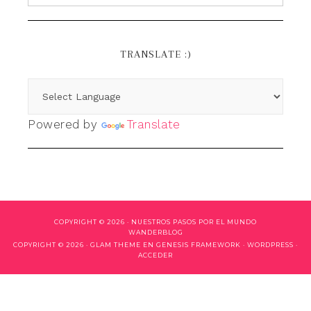
TRANSLATE :)
Powered by
Translate
COPYRIGHT © 2026 ·
NUESTROS PASOS POR EL MUNDO
WANDERBLOG
COPYRIGHT © 2026 ·
GLAM THEME
EN
GENESIS FRAMEWORK
·
WORDPRESS
·
ACCEDER