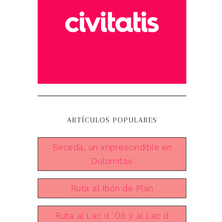
ARTÍCULOS POPULARES
Seceda, un imprescindible en
Dolomitas
Ruta al Ibón de Plan
Ruta al Lac d´Oô y al Lac d