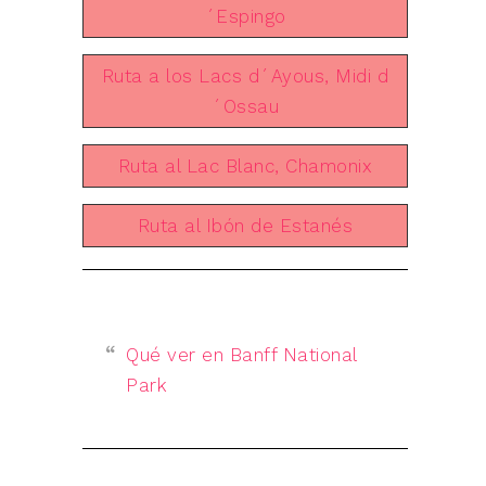
´Espingo
Ruta a los Lacs d´Ayous, Midi d
´Ossau
Ruta al Lac Blanc, Chamonix
Ruta al Ibón de Estanés
Qué ver en Banff National
Park