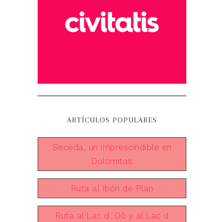
ARTÍCULOS POPULARES
Seceda, un imprescindible en
Dolomitas
Ruta al Ibón de Plan
Ruta al Lac d´Oô y al Lac d