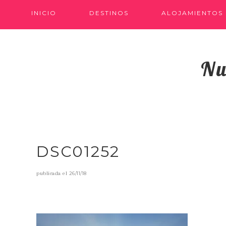
INICIO
DESTINOS
ALOJAMIENTOS
Nu
DSC01252
publicada el
26/11/18