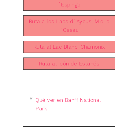
´Espingo
Ruta a los Lacs d´Ayous, Midi d
´Ossau
Ruta al Lac Blanc, Chamonix
Ruta al Ibón de Estanés
Qué ver en Banff National
Park