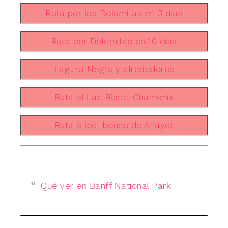
Ruta por los Dolomitas en 3 días
Ruta por Dolomitas en 10 días
Laguna Negra y alrededores
Ruta al Lac Blanc, Chamonix
Ruta a los Ibones de Anayet
Qué ver en Banff National Park