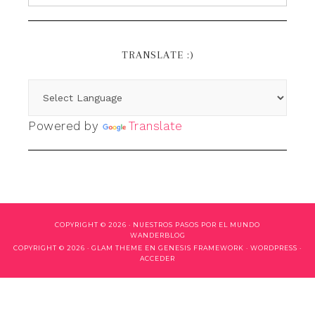
TRANSLATE :)
Powered by
Translate
COPYRIGHT © 2026 ·
NUESTROS PASOS POR EL MUNDO
WANDERBLOG
COPYRIGHT © 2026 ·
GLAM THEME
EN
GENESIS FRAMEWORK
·
WORDPRESS
·
ACCEDER