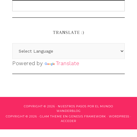
TRANSLATE :)
Powered by
Translate
COPYRIGHT © 2026 ·
NUESTROS PASOS POR EL MUNDO
WANDERBLOG
COPYRIGHT © 2026 ·
GLAM THEME
EN
GENESIS FRAMEWORK
·
WORDPRESS
·
ACCEDER