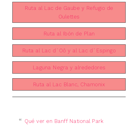
Ruta al Lac de Gaube y Refugio de
Oulettes
Ruta al Ibón de Plan
Ruta al Lac d´Oô y al Lac d´Espingo
Laguna Negra y alrededores
Ruta al Lac Blanc, Chamonix
Qué ver en Banff National Park