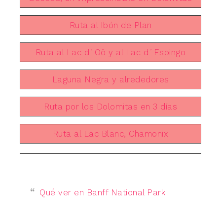
Ruta al Ibón de Plan
Ruta al Lac d´Oô y al Lac d´Espingo
Laguna Negra y alrededores
Ruta por los Dolomitas en 3 días
Ruta al Lac Blanc, Chamonix
Qué ver en Banff National Park