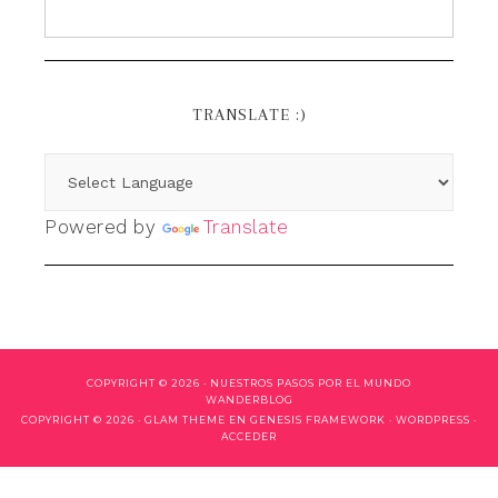
TRANSLATE :)
Powered by
Translate
COPYRIGHT © 2026 ·
NUESTROS PASOS POR EL MUNDO
WANDERBLOG
COPYRIGHT © 2026 ·
GLAM THEME
EN
GENESIS FRAMEWORK
·
WORDPRESS
·
ACCEDER