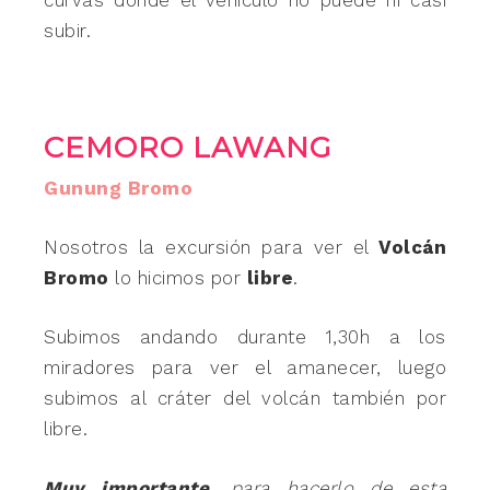
curvas donde el vehículo no puede ni casi
subir.
CEMORO LAWANG
Gunung Bromo
Nosotros la excursión para ver el
Volcán
Bromo
lo hicimos por
libre
.
Subimos andando durante 1,30h a los
miradores para ver el amanecer, luego
subimos al cráter del volcán también por
libre.
Muy importante
, para hacerlo de esta