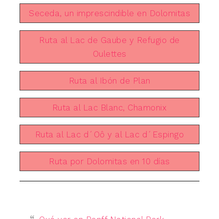
Seceda, un imprescindible en Dolomitas
Ruta al Lac de Gaube y Refugio de
Oulettes
Ruta al Ibón de Plan
Ruta al Lac Blanc, Chamonix
Ruta al Lac d´Oô y al Lac d´Espingo
Ruta por Dolomitas en 10 días