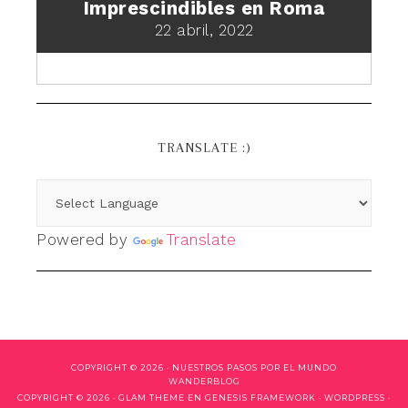
Imprescindibles en Roma
22 abril, 2022
TRANSLATE :)
Powered by
Translate
COPYRIGHT © 2026 ·
NUESTROS PASOS POR EL MUNDO
WANDERBLOG
COPYRIGHT © 2026 ·
GLAM THEME
EN
GENESIS FRAMEWORK
·
WORDPRESS
·