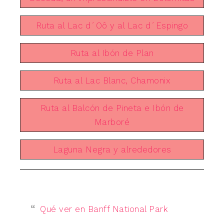
Ruta al Lac d´Oô y al Lac d´Espingo
Ruta al Ibón de Plan
Ruta al Lac Blanc, Chamonix
Ruta al Balcón de Pineta e Ibón de
Marboré
Laguna Negra y alrededores
Qué ver en Banff National Park