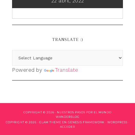
22 abril, 2022
TRANSLATE :)
Powered by
Translate
COPYRIGHT © 2026 ·
NUESTROS PASOS POR EL MUNDO
WANDERBLOG
COPYRIGHT © 2026 ·
GLAM THEME
EN
GENESIS FRAMEWORK
·
WORDPRESS
·
ACCEDER