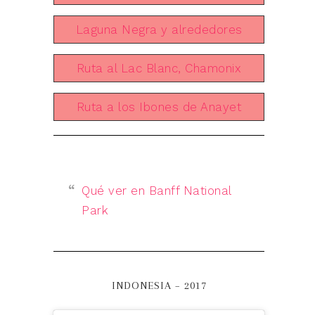
Laguna Negra y alrededores
Ruta al Lac Blanc, Chamonix
Ruta a los Ibones de Anayet
Qué ver en Banff National
Park
INDONESIA – 2017