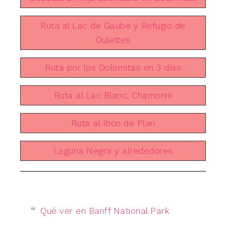
Ruta al Lac de Gaube y Refugio de
Oulettes
Ruta por los Dolomitas en 3 días
Ruta al Lac Blanc, Chamonix
Ruta al Ibón de Plan
Laguna Negra y alrededores
Qué ver en Banff National Park