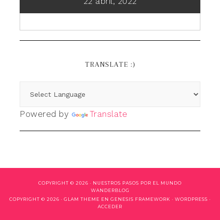
22 abril, 2022
TRANSLATE :)
Powered by
Translate
COPYRIGHT © 2026 ·
NUESTROS PASOS POR EL MUNDO
WANDERBLOG
COPYRIGHT © 2026 ·
GLAM THEME
EN
GENESIS FRAMEWORK
·
WORDPRESS
·
ACCEDER