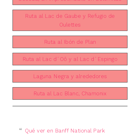
Ruta al Lac de Gaube y Refugio de
Oulettes
Ruta al Ibón de Plan
Ruta al Lac d´Oô y al Lac d´Espingo
Laguna Negra y alrededores
Ruta al Lac Blanc, Chamonix
Qué ver en Banff National Park