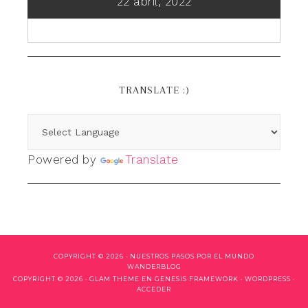
22 abril, 2022
TRANSLATE :)
Powered by
Translate
COPYRIGHT © 2026 ·
NUESTROS PASOS POR EL MUNDO
WANDERBLOG
COPYRIGHT © 2026 ·
GLAM THEME
EN
GENESIS FRAMEWORK
·
WORDPRESS
·
ACCEDER