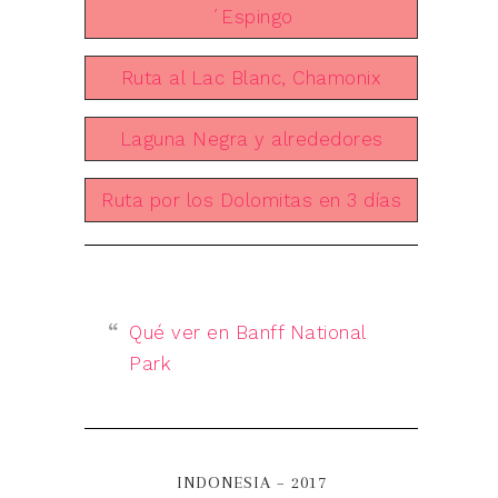
´Espingo
Ruta al Lac Blanc, Chamonix
Laguna Negra y alrededores
Ruta por los Dolomitas en 3 días
Qué ver en Banff National
Park
INDONESIA – 2017