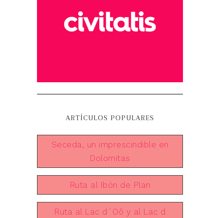
ARTÍCULOS POPULARES
Seceda, un imprescindible en
Dolomitas
Ruta al Ibón de Plan
Ruta al Lac d´Oô y al Lac d