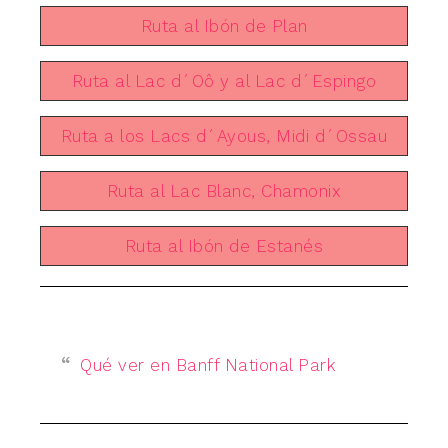
Ruta al Ibón de Plan
Ruta al Lac d´Oô y al Lac d´Espingo
Ruta a los Lacs d´Ayous, Midi d´Ossau
Ruta al Lac Blanc, Chamonix
Ruta al Ibón de Estanés
Qué ver en Banff National Park