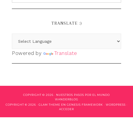
TRANSLATE :)
Powered by
Translate
COPYRIGHT © 2026 ·
NUESTROS PASOS POR EL MUNDO
WANDERBLOG
COPYRIGHT © 2026 ·
GLAM THEME
EN
GENESIS FRAMEWORK
·
WORDPRESS
·
ACCEDER