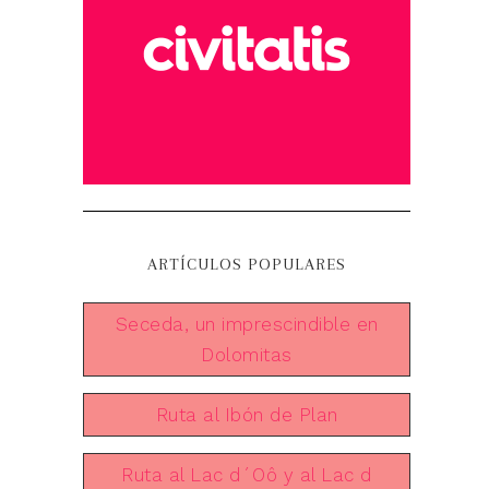
ARTÍCULOS POPULARES
Seceda, un imprescindible en
Dolomitas
Ruta al Ibón de Plan
Ruta al Lac d´Oô y al Lac d