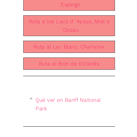
´Espingo
Ruta a los Lacs d´Ayous, Midi d
´Ossau
Ruta al Lac Blanc, Chamonix
Ruta al Ibón de Estanés
Qué ver en Banff National
Park