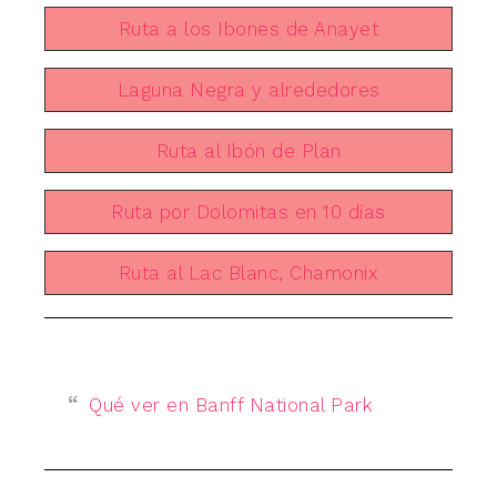
Ruta a los Ibones de Anayet
Laguna Negra y alrededores
Ruta al Ibón de Plan
Ruta por Dolomitas en 10 días
Ruta al Lac Blanc, Chamonix
Qué ver en Banff National Park