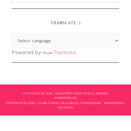
TRANSLATE :)
Powered by
Translate
COPYRIGHT © 2026 ·
NUESTROS PASOS POR EL MUNDO
WANDERBLOG
COPYRIGHT © 2026 ·
GLAM THEME
EN
GENESIS FRAMEWORK
·
WORDPRESS
·
ACCEDER