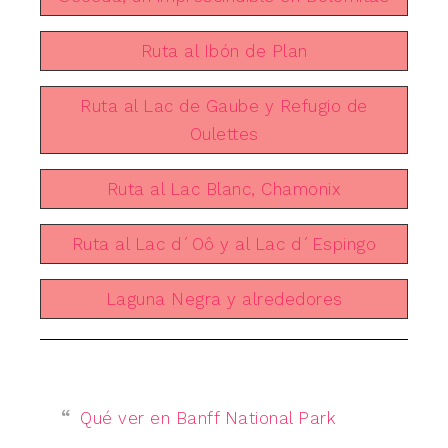
Ruta al Ibón de Plan
Ruta al Lac de Gaube y Refugio de
Oulettes
Ruta al Lac Blanc, Chamonix
Ruta al Lac d´Oô y al Lac d´Espingo
Laguna Negra y alrededores
Qué ver en Banff National Park