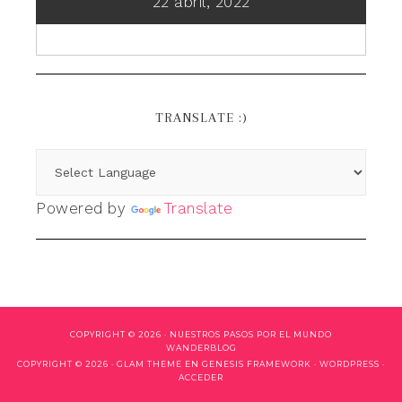
22 abril, 2022
TRANSLATE :)
Powered by
Translate
COPYRIGHT © 2026 ·
NUESTROS PASOS POR EL MUNDO
WANDERBLOG
COPYRIGHT © 2026 ·
GLAM THEME
EN
GENESIS FRAMEWORK
·
WORDPRESS
·
ACCEDER