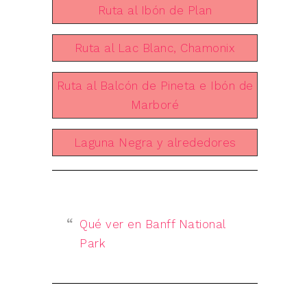
Ruta al Ibón de Plan
Ruta al Lac Blanc, Chamonix
Ruta al Balcón de Pineta e Ibón de
Marboré
Laguna Negra y alrededores
Qué ver en Banff National
Park