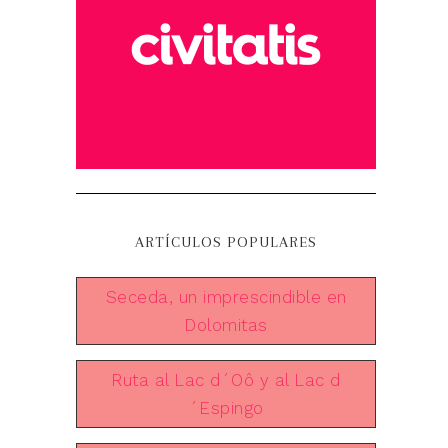
ARTÍCULOS POPULARES
Seceda, un imprescindible en
Dolomitas
Ruta al Lac d´Oô y al Lac d
´Espingo