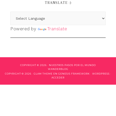
TRANSLATE :)
Powered by
Translate
COPYRIGHT © 2026 ·
NUESTROS PASOS POR EL MUNDO
WANDERBLOG
COPYRIGHT © 2026 ·
GLAM THEME
EN
GENESIS FRAMEWORK
·
WORDPRESS
·
ACCEDER