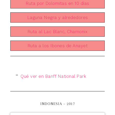
Ruta por Dolomitas en 10 días
Laguna Negra y alrededores
Ruta al Lac Blanc, Chamonix
Ruta a los Ibones de Anayet
Qué ver en Banff National Park
INDONESIA – 2017