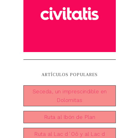
ARTÍCULOS POPULARES
Seceda, un imprescindible en
Dolomitas
Ruta al Ibón de Plan
Ruta al Lac d´Oô y al Lac d