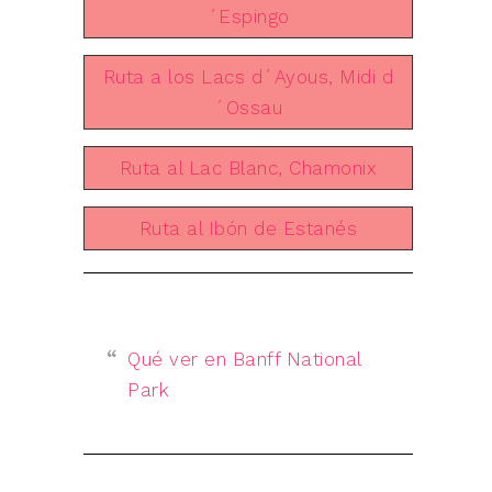
´Espingo
Ruta a los Lacs d´Ayous, Midi d
´Ossau
Ruta al Lac Blanc, Chamonix
Ruta al Ibón de Estanés
Qué ver en Banff National
Park