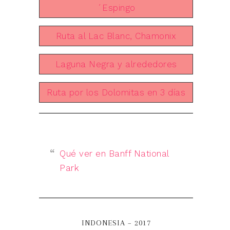
´Espingo
Ruta al Lac Blanc, Chamonix
Laguna Negra y alrededores
Ruta por los Dolomitas en 3 días
Qué ver en Banff National
Park
INDONESIA – 2017