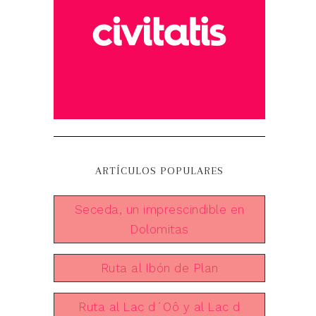
ARTÍCULOS POPULARES
Seceda, un imprescindible en
Dolomitas
Ruta al Ibón de Plan
Ruta al Lac d´Oô y al Lac d