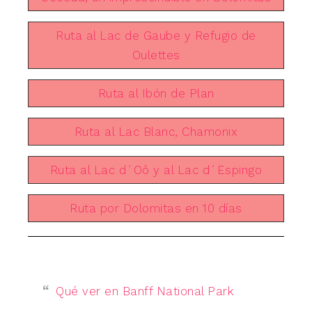
Ruta al Lac de Gaube y Refugio de
Oulettes
Ruta al Ibón de Plan
Ruta al Lac Blanc, Chamonix
Ruta al Lac d´Oô y al Lac d´Espingo
Ruta por Dolomitas en 10 días
Qué ver en Banff National Park