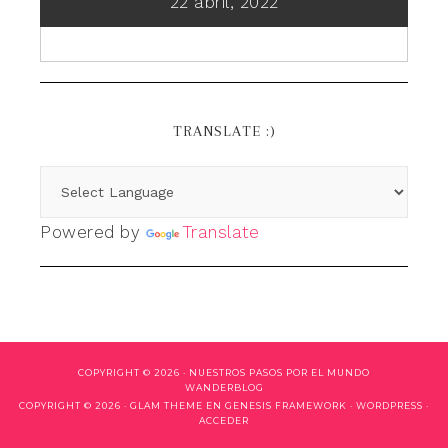
22 abril, 2022
TRANSLATE :)
Powered by
Translate
COPYRIGHT © 2026 ·
NUESTROS PASOS POR EL MUNDO
WANDERBLOG
COPYRIGHT © 2026 ·
GLAM THEME
EN
GENESIS FRAMEWORK
·
WORDPRESS
·
ACCEDER