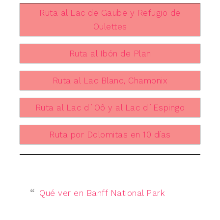
Ruta al Lac de Gaube y Refugio de
Oulettes
Ruta al Ibón de Plan
Ruta al Lac Blanc, Chamonix
Ruta al Lac d´Oô y al Lac d´Espingo
Ruta por Dolomitas en 10 días
Qué ver en Banff National Park