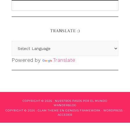
TRANSLATE :)
Powered by
Translate
COPYRIGHT © 2026 ·
NUESTROS PASOS POR EL MUNDO
WANDERBLOG
COPYRIGHT © 2026 ·
GLAM THEME
EN
GENESIS FRAMEWORK
·
WORDPRESS
·
ACCEDER