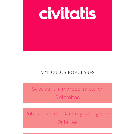
ARTÍCULOS POPULARES
Seceda, un imprescindible en
Dolomitas
Ruta al Lac de Gaube y Refugio de
Oulettes