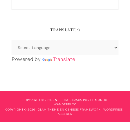
TRANSLATE :)
Powered by
Translate
COPYRIGHT © 2026 ·
NUESTROS PASOS POR EL MUNDO
WANDERBLOG
COPYRIGHT © 2026 ·
GLAM THEME
EN
GENESIS FRAMEWORK
·
WORDPRESS
·
ACCEDER