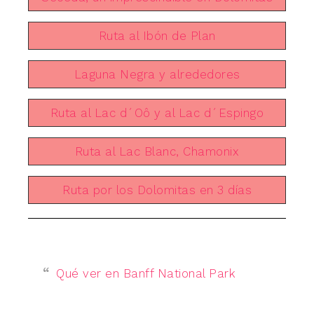
Ruta al Ibón de Plan
Laguna Negra y alrededores
Ruta al Lac d´Oô y al Lac d´Espingo
Ruta al Lac Blanc, Chamonix
Ruta por los Dolomitas en 3 días
Qué ver en Banff National Park